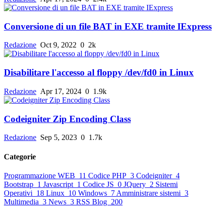
Conversione di un file BAT in EXE tramite IExpress
Redazione
Oct 9, 2022
0
2k
Disabilitare l'accesso al floppy /dev/fd0 in Linux
Redazione
Apr 17, 2024
0
1.9k
Codeigniter Zip Encoding Class
Redazione
Sep 5, 2023
0
1.7k
Categorie
Programmazione WEB
11
Codice PHP
3
Codeigniter
4
Bootstrap
1
Javascript
1
Codice JS
0
JQuery
2
Sistemi
Operativi
18
Linux
10
Windows
7
Amministrare sistemi
3
Multimedia
3
News
3
RSS Blog
200