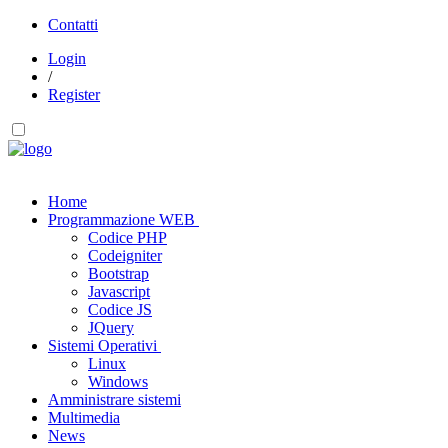
Contatti
Login
/
Register
Home
Programmazione WEB
Codice PHP
Codeigniter
Bootstrap
Javascript
Codice JS
JQuery
Sistemi Operativi
Linux
Windows
Amministrare sistemi
Multimedia
News