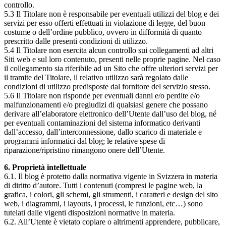
controllo.
5.3 Il Titolare non è responsabile per eventuali utilizzi del blog e dei
servizi per esso offerti effettuati in violazione di legge, del buon
costume o dell’ordine pubblico, ovvero in difformità di quanto
prescritto dalle presenti condizioni di utilizzo.
5.4 Il Titolare non esercita alcun controllo sui collegamenti ad altri
Siti web e sul loro contenuto, presenti nelle proprie pagine. Nel caso
il collegamento sia riferibile ad un Sito che offre ulteriori servizi per
il tramite del Titolare, il relativo utilizzo sarà regolato dalle
condizioni di utilizzo predisposte dal fornitore del servizio stesso.
5.6 Il Titolare non risponde per eventuali danni e/o perdite e/o
malfunzionamenti e/o pregiudizi di qualsiasi genere che possano
derivare all’elaboratore elettronico dell’Utente dall’uso del blog, né
per eventuali contaminazioni del sistema informatico derivanti
dall’accesso, dall’interconnessione, dallo scarico di materiale e
programmi informatici dal blog; le relative spese di
riparazione/ripristino rimangono onere dell’Utente.
6. Proprietà intellettuale
6.1. Il blog è protetto dalla normativa vigente in Svizzera in materia
di diritto d’autore. Tutti i contenuti (compresi le pagine web, la
grafica, i colori, gli schemi, gli strumenti, i caratteri e design del sito
web, i diagrammi, i layouts, i processi, le funzioni, etc…) sono
tutelati dalle vigenti disposizioni normative in materia.
6.2. All’Utente è vietato copiare o altrimenti apprendere, pubblicare,