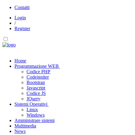
Contatti
Login
/
Register
Home
Programmazione WEB
Codice PHP
Codeigniter
Bootstrap
Javascript
Codice JS
JQuery
Sistemi Operativi
Linux
Windows
Amministrare sistemi
Multimedia
News