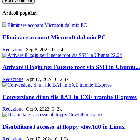
Post Comment
Articoli popolari
Eliminare account Microsoft dal mio PC
Redazione
Sep 8, 2022
0
2.4k
Attivare il login per l'utente root via SSH in Ubuntu..
Redazione
Apr 17, 2024
0
2.4k
Conversione di un file BAT in EXE tramite IExpress
Redazione
Oct 9, 2022
0
2k
Disabilitare l'accesso al floppy /dev/fd0 in Linux
Redazione
Apr 17, 2024
0
1.9k