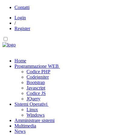
Contatti
Login
/
Register
Home
Programmazione WEB
Codice PHP
Codeigniter
Bootstrap
Javascript
Codice JS
JQuery
Sistemi Operativi
Linux
Windows
Amministrare sistemi
Multimedia
News