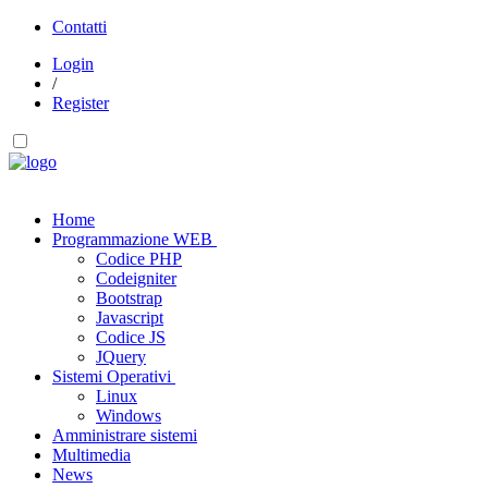
Contatti
Login
/
Register
Home
Programmazione WEB
Codice PHP
Codeigniter
Bootstrap
Javascript
Codice JS
JQuery
Sistemi Operativi
Linux
Windows
Amministrare sistemi
Multimedia
News