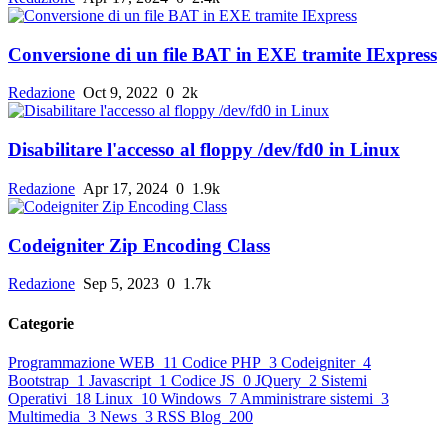
Conversione di un file BAT in EXE tramite IExpress
Redazione
Oct 9, 2022
0
2k
Disabilitare l'accesso al floppy /dev/fd0 in Linux
Redazione
Apr 17, 2024
0
1.9k
Codeigniter Zip Encoding Class
Redazione
Sep 5, 2023
0
1.7k
Categorie
Programmazione WEB
11
Codice PHP
3
Codeigniter
4
Bootstrap
1
Javascript
1
Codice JS
0
JQuery
2
Sistemi
Operativi
18
Linux
10
Windows
7
Amministrare sistemi
3
Multimedia
3
News
3
RSS Blog
200