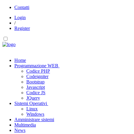
Contatti
Login
/
Register
Home
Programmazione WEB
Codice PHP
Codeigniter
Bootstrap
Javascript
Codice JS
JQuery
Sistemi Operativi
Linux
Windows
Amministrare sistemi
Multimedia
News