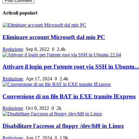
Post Comment
Articoli popolari
Eliminare account Microsoft dal mio PC
Redazione
Sep 8, 2022
0
2.4k
Attivare il login per l'utente root via SSH in Ubuntu..
Redazione
Apr 17, 2024
0
2.4k
Conversione di un file BAT in EXE tramite IExpress
Redazione
Oct 9, 2022
0
2k
Disabilitare l'accesso al floppy /dev/fd0 in Linux
Redazione
Apr 17, 2024
0
1.9k