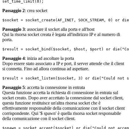
set_time_limit(0);
Passaggio 2
: crea socket
$socket = socket_create(AF_INET, SOCK_STREAM, 0) or die
Passaggio 3
: associare il socket alla porta e all'host
Qui la risorsa socket creata è legata all'indirizzo IP e al numero di
porta.
$result = socket_bind($socket, $host, $port) or die("Co
Passaggio 4
: inizia ad ascoltare la porta
Dopo essere stato associato a IP e port, il server attende che il client
si connetta. Fino ad allora continua ad aspettare.
$result = socket_listen($socket, 3) or die("Could not s
Passaggio 5
: accetta la connessione in entrata
Questa funzione accetta la richiesta di connessione in entrata sul
socket creato. Dopo aver accettato la connessione dal socket client,
questa funzione restituisce un'altra risorsa socket che è
effettivamente responsabile della comunicazione con il socket client
corrispondente. Qui '$ spawn' è quella risorsa socket responsabile
della comunicazione con il socket client.
$spawn = socket_accept($socket) or die("Could not accep