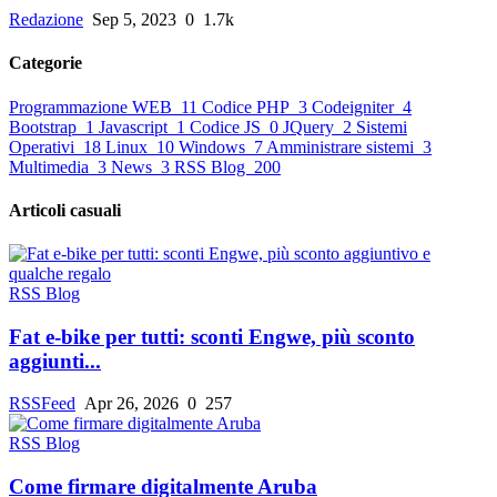
Redazione
Sep 5, 2023
0
1.7k
Categorie
Programmazione WEB
11
Codice PHP
3
Codeigniter
4
Bootstrap
1
Javascript
1
Codice JS
0
JQuery
2
Sistemi
Operativi
18
Linux
10
Windows
7
Amministrare sistemi
3
Multimedia
3
News
3
RSS Blog
200
Articoli casuali
RSS Blog
Fat e-bike per tutti: sconti Engwe, più sconto
aggiunti...
RSSFeed
Apr 26, 2026
0
257
RSS Blog
Come firmare digitalmente Aruba