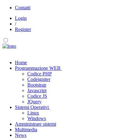
Contatti
Login
/
Register
Home
Programmazione WEB
Codice PHP
Codeigniter
Bootstrap
Javascript
Codice JS
JQuery
Sistemi Operativi
Linux
Windows
Amministrare sistemi
Multimedia
News