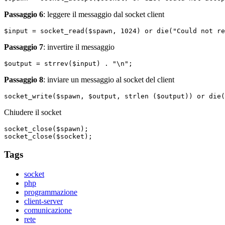
Passaggio 6
: leggere il messaggio dal socket client
$input = socket_read($spawn, 1024) or die("Could not re
Passaggio 7
: invertire il messaggio
$output = strrev($input) . "\n";
Passaggio 8
: inviare un messaggio al socket del client
socket_write($spawn, $output, strlen ($output)) or die(
Chiudere il socket
socket_close($spawn);

socket_close($socket);
Tags
socket
php
programmazione
client-server
comunicazione
rete